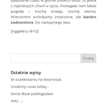
spędzanie czasu w gronie bliskich osób, to jedna
z najmilszych chwil w życiu. Pomagała nam także
pogoda – trochę śniegu, trochę słońca.
Wieczorem wróciłyśmy zmęczone, ale
bardzo
zadowolone
. Do następnego razu.
[nggallery id=12]
Ostatnie wpisy
W oczekiwaniu na listonosza
Urodziny coraz bliżej…
Serce Boże pobłogosław
MAJ …..