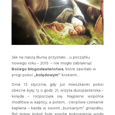
Jak na naszą Bursę przystało… u początku
nowego roku – 2015 – nie mogło zabraknąć
Bożego błogosławieństwa
, które zawitało w
progi pokoi
„kolędowym”
krokiem…
Dnia 13 stycznia, gdy już mieszkanki pokoi
obecne były, tj. o godz. 21, wizyta duszpasterska –
kolęda – rozpoczęła się. Najpierw wspólna
modlitwa w kaplicy, a potem… cierpliwe czekanie
kapłana – każda w swoim „bursianym” gniazdku.
Był śpiew kolęd, było sowite pokropienie wodą