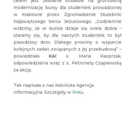
celem jest zebranie środków na gruntowną
modernizację bursy dla studentek prowadzonej
w Krakowie przez Zgromadzenie Służebnic
Najświętszego Serca Jezusowego. „Codziennie
widzimy, że w bursie dzieje się wiele dobra –
staramy się, by dla naszych studentek to był
prawdziwy dom. Dlatego prosimy o wsparcie
kolejnych zadań związanych z jej przebudową” –
powiedziała
KAI
s. Maria Kasprzak,
odpowiedzialna wraz z s. Petronelą Czapiewską
za akcję.
Tak napisała o nas Katolicka Agencja
Informacyjna. Szczegóły w
linku
.