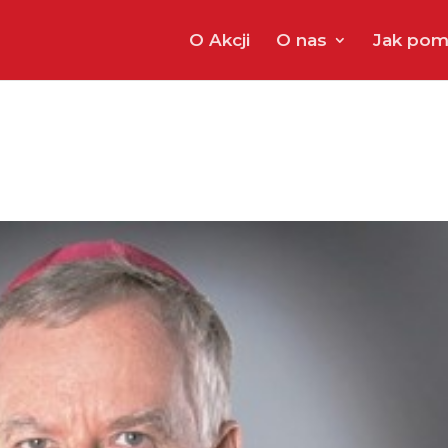
O Akcji
O nas
Jak pom