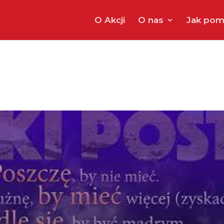
O Akcji
O nas
Jak pom