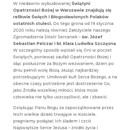
W niedawno wybudowanej
Świątyni
Opatrzności Bożej w Warszawie znajdują się
relikwie Święch i Błogosławionych Polaków
ostatnich stuleci.
Do tego grona od 19 stycznia
2020 roku należą również Założyciele naszego
Zgromadzenia Sióstr Sercanek –
św. Józef
Sebastian Pelczar i bł. Klara Ludwika Szczęsna
.
W szczególny sposób wpisali się Oni w poczet
Świętych, ponieważ zaufali Opatrzności Bożej i
idąc posłusznie za Bożym wezwaniem, dzień po
dniu pełnili wolę Bożą, służąc najbardziej
potrzebującym. Umiłowali kult Serca Bożego, a na
obecne czasy potrzebne jest dostrzeżenie Go,
jako Źródła wszelkiej miłości, która może
człowieka nie tylko uszczęśliwić, ale i zbawić.
Dziękując Panu Bogu za zapoczątkowane przez
Nich wielkie dzieło trwające w Kościele,
pragniemy podążać Ich śladem i czcić
Najświętsze Serce Jezusa – źródło życia i