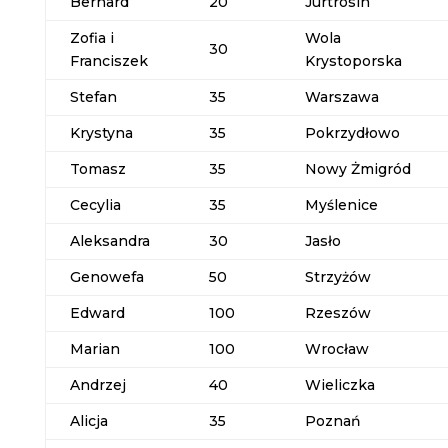
Bernard
20
Jurtrosin
Zofia i
Wola
30
Franciszek
Krystoporska
Stefan
35
Warszawa
Krystyna
35
Pokrzydłowo
Tomasz
35
Nowy Żmigród
Cecylia
35
Myślenice
Aleksandra
30
Jasło
Genowefa
50
Strzyżów
Edward
100
Rzeszów
Marian
100
Wrocław
Andrzej
40
Wieliczka
Alicja
35
Poznań