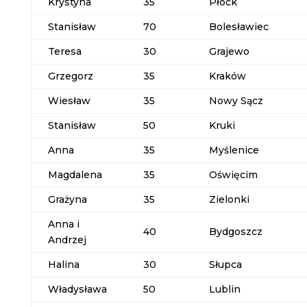
Krystyna
35
Płock
Stanisław
70
Bolesławiec
Teresa
30
Grajewo
Grzegorz
35
Kraków
Wiesław
35
Nowy Sącz
Stanisław
50
Kruki
Anna
35
Myślenice
Magdalena
35
Oświęcim
Grażyna
35
Zielonki
Anna i
40
Bydgoszcz
Andrzej
Halina
30
Słupca
Władysława
50
Lublin