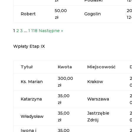
zł
Podlaski
12
50,00
20
Robert
Gogolin
zł
12
1
2
3
…
1 118
Następne »
Wpłaty Etap IX
Tytuł
Kwota
Miejscowość
300,00
Ks. Marian
Krakow
zł
35,00
Katarzyna
Warszawa
zł
35,00
Jastrzębie
Władysław
zł
Zdrój
Iwona i
35,00