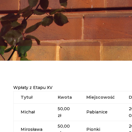
Wpłaty z Etapu XV
Tytuł
Kwota
Miejscowość
D
50,00
2
Michał
Pabianice
zł
0
50,00
2
Mirosława
Pionki