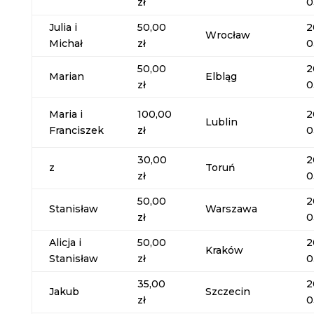
zł
0
Julia i
50,00
2
Wrocław
Michał
zł
0
50,00
2
Marian
Elbląg
zł
0
Maria i
100,00
2
Lublin
Franciszek
zł
0
30,00
2
z
Toruń
zł
0
50,00
2
Stanisław
Warszawa
zł
0
Alicja i
50,00
2
Kraków
Stanisław
zł
0
35,00
2
Jakub
Szczecin
zł
0