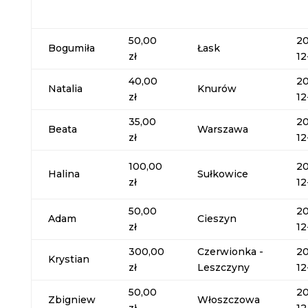
50,00
20
Bogumiła
Łask
zł
12
40,00
20
Natalia
Knurów
zł
12
35,00
20
Beata
Warszawa
zł
12
100,00
20
Halina
Sułkowice
zł
12
50,00
20
Adam
Cieszyn
zł
12
300,00
Czerwionka -
20
Krystian
zł
Leszczyny
12
50,00
20
Zbigniew
Włoszczowa