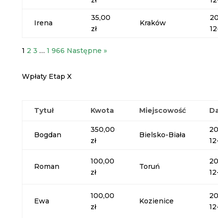
zł
12
35,00
20
Irena
Kraków
zł
12
1
2
3
…
1 966
Następne »
Wpłaty Etap X
Tytuł
Kwota
Miejscowość
D
350,00
20
Bogdan
Bielsko-Biała
zł
12
100,00
20
Roman
Toruń
zł
12
100,00
20
Ewa
Kozienice
zł
12