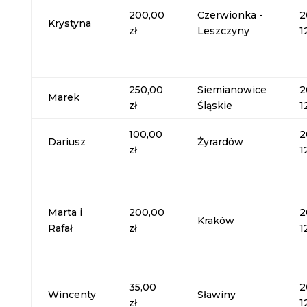
200,00
Czerwionka -
2
Krystyna
zł
Leszczyny
1
250,00
Siemianowice
2
Marek
zł
Śląskie
1
100,00
2
Dariusz
Żyrardów
zł
1
Marta i
200,00
2
Kraków
Rafał
zł
1
35,00
2
Wincenty
Sławiny
zł
1