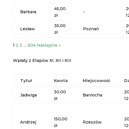
45,00
2
Barbara
-
zł
1
35,00
2
Lesław
Poznań
zł
1
1
2
3
…
604
Następne »
Wpłaty z Etapów XI, XII i XIII
Tytuł
Kwota
Miejscowość
D
30,00
20
Jadwiga
Baniocha
zł
12
150,00
20
Andrzej
Rzeszów
zł
12