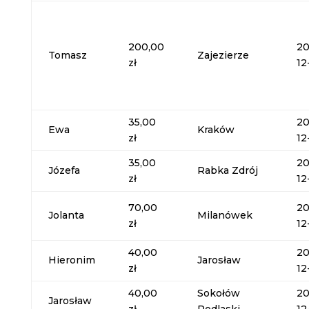
200,00
20
Tomasz
Zajezierze
zł
12
35,00
20
Ewa
Kraków
zł
12
35,00
20
Józefa
Rabka Zdrój
zł
12
70,00
20
Jolanta
Milanówek
zł
12
40,00
20
Hieronim
Jarosław
zł
12
40,00
Sokołów
20
Jarosław