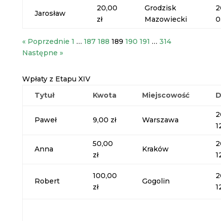
20,00
Grodzisk
2
Jarosław
zł
Mazowiecki
0
« Poprzednie
1
…
187
188
189
190
191
…
314
Następne »
Wpłaty z Etapu XIV
Tytuł
Kwota
Miejscowość
D
2
Paweł
9,00 zł
Warszawa
1
50,00
2
Anna
Kraków
zł
1
100,00
2
Robert
Gogolin
zł
1