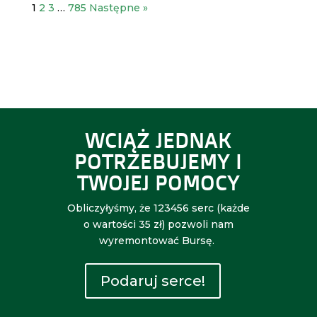
1
2
3
…
785
Następne »
WCIĄŻ JEDNAK
POTRZEBUJEMY I
TWOJEJ POMOCY
Obliczyłyśmy, że 123456 serc (każde
o wartości 35 zł) pozwoli nam
wyremontować Bursę.
Podaruj serce!