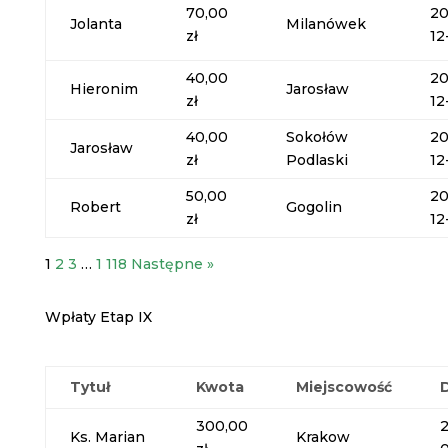
70,00
20
Jolanta
Milanówek
zł
12
40,00
20
Hieronim
Jarosław
zł
12
40,00
Sokołów
20
Jarosław
zł
Podlaski
12
50,00
20
Robert
Gogolin
zł
12
1
2
3
…
1 118
Następne »
Wpłaty Etap IX
Tytuł
Kwota
Miejscowość
300,00
Ks. Marian
Krakow