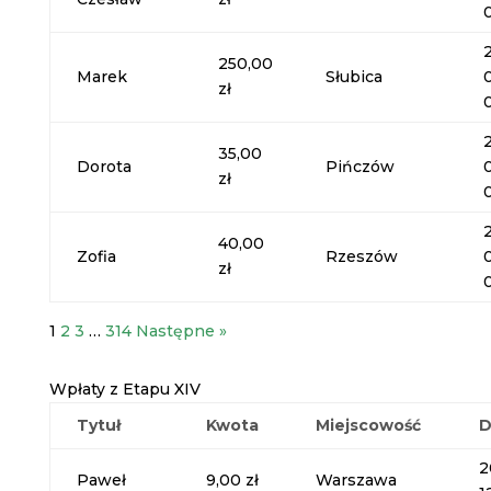
250,00
Marek
Słubica
zł
35,00
Dorota
Pińczów
zł
40,00
Zofia
Rzeszów
zł
1
2
3
…
314
Następne »
Wpłaty z Etapu XIV
Tytuł
Kwota
Miejscowość
D
2
Paweł
9,00 zł
Warszawa