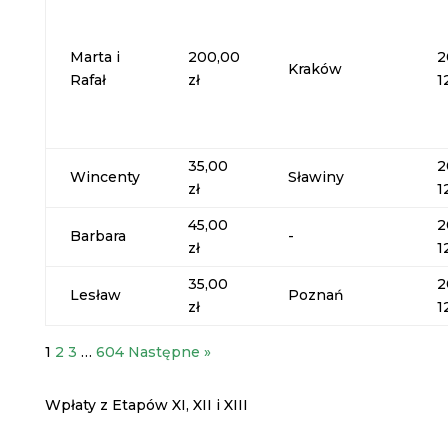
Marta i
200,00
2
Kraków
Rafał
zł
1
35,00
2
Wincenty
Sławiny
zł
1
45,00
2
Barbara
-
zł
1
35,00
2
Lesław
Poznań
zł
1
1
2
3
…
604
Następne »
Wpłaty z Etapów XI, XII i XIII