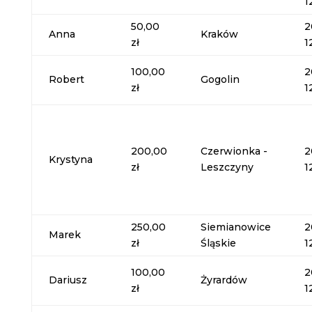
1
50,00
2
Anna
Kraków
zł
1
100,00
2
Robert
Gogolin
zł
1
200,00
Czerwionka -
2
Krystyna
zł
Leszczyny
1
250,00
Siemianowice
2
Marek
zł
Śląskie
1
100,00
2
Dariusz
Żyrardów
zł
1