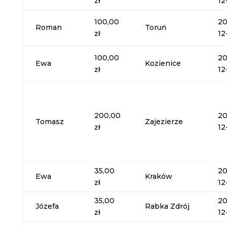
zł
12
100,00
20
Roman
Toruń
zł
12
100,00
20
Ewa
Kozienice
zł
12
200,00
20
Tomasz
Zajezierze
zł
12
35,00
20
Ewa
Kraków
zł
12
35,00
20
Józefa
Rabka Zdrój
zł
12