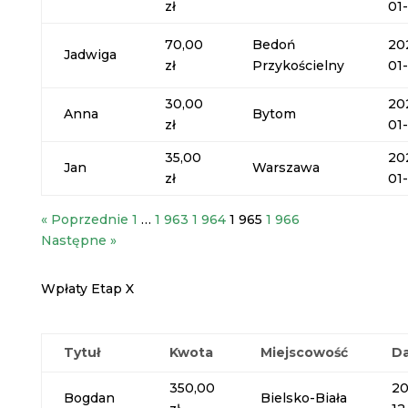
zł
01
70,00
Bedoń
20
Jadwiga
zł
Przykościelny
01
30,00
20
Anna
Bytom
zł
01
35,00
20
Jan
Warszawa
zł
01
« Poprzednie
1
…
1 963
1 964
1 965
1 966
Następne »
Wpłaty Etap X
Tytuł
Kwota
Miejscowość
D
350,00
20
Bogdan
Bielsko-Biała