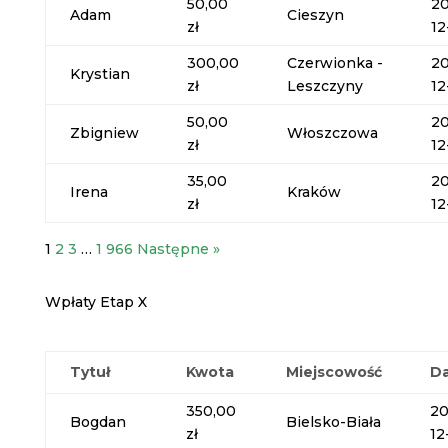
50,00
20
Adam
Cieszyn
zł
12
300,00
Czerwionka -
20
Krystian
zł
Leszczyny
12
50,00
20
Zbigniew
Włoszczowa
zł
12
35,00
20
Irena
Kraków
zł
12
1
2
3
…
1 966
Następne »
Wpłaty Etap X
Tytuł
Kwota
Miejscowość
D
350,00
20
Bogdan
Bielsko-Biała
zł
12