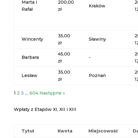
Marta i
200,00
2
Kraków
Rafał
zł
1
35,00
2
Wincenty
Sławiny
zł
1
45,00
2
Barbara
-
zł
1
35,00
2
Lesław
Poznań
zł
1
1
2
3
…
604
Następne »
Wpłaty z Etapów XI, XII i XIII
Tytuł
Kwota
Miejscowość
D