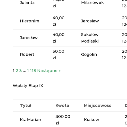
Jolanta
Milanówek
zł
12
40,00
20
Hieronim
Jarosław
zł
12
40,00
Sokołów
20
Jarosław
zł
Podlaski
12
50,00
20
Robert
Gogolin
zł
12
1
2
3
…
1 118
Następne »
Wpłaty Etap IX
Tytuł
Kwota
Miejscowość
300,00
Ks. Marian
Krakow
zł