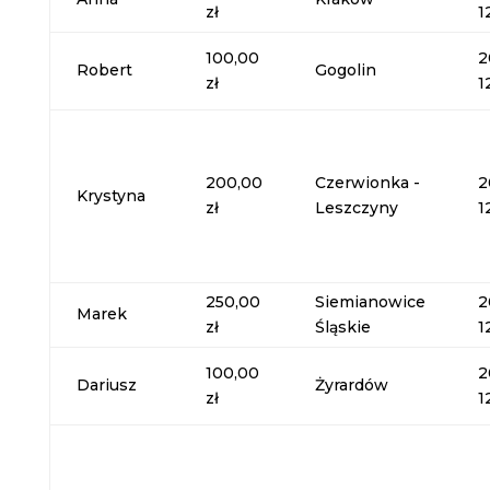
zł
1
100,00
2
Robert
Gogolin
zł
1
200,00
Czerwionka -
2
Krystyna
zł
Leszczyny
1
250,00
Siemianowice
2
Marek
zł
Śląskie
1
100,00
2
Dariusz
Żyrardów
zł
1