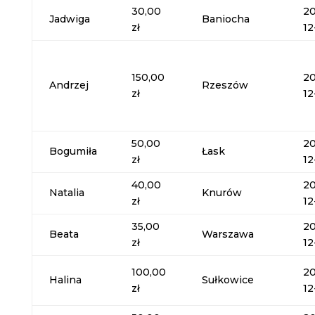
30,00
20
Jadwiga
Baniocha
zł
12
150,00
20
Andrzej
Rzeszów
zł
12
50,00
20
Bogumiła
Łask
zł
12
40,00
20
Natalia
Knurów
zł
12
35,00
20
Beata
Warszawa
zł
12
100,00
20
Halina
Sułkowice
zł
12