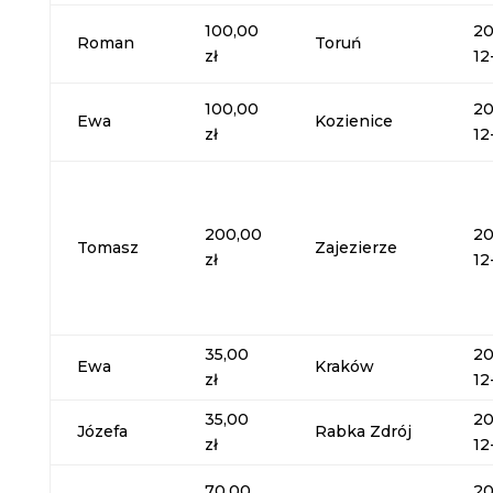
100,00
20
Roman
Toruń
zł
12
100,00
20
Ewa
Kozienice
zł
12
200,00
20
Tomasz
Zajezierze
zł
12
35,00
20
Ewa
Kraków
zł
12
35,00
20
Józefa
Rabka Zdrój
zł
12
70,00
20