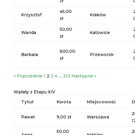
zł
45,00
Krzysztof
Kraków
zł
50,00
Wanda
Katowice
zł
600,00
Barbara
Przeworsk
zł
« Poprzednie
1
2
3
4
…
312
Następne »
Wpłaty z Etapu XIV
Tytuł
Kwota
Miejscowość
D
2
Paweł
9,00 zł
Warszawa
1
50,00
2
Anna
Kraków