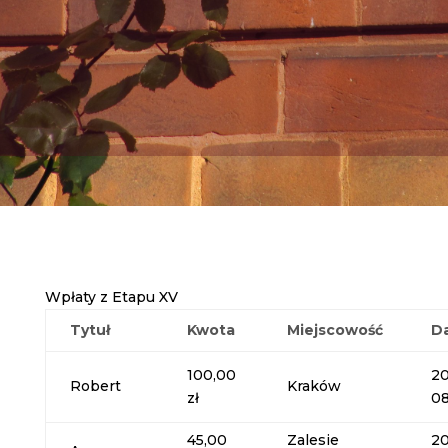
Wpłaty z Etapu XV
Tytuł
Kwota
Miejscowość
D
100,00
20
Robert
Kraków
zł
08
45,00
Zalesie
20