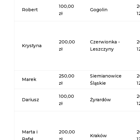
100,00
2
Robert
Gogolin
zł
1
200,00
Czerwionka -
2
Krystyna
zł
Leszczyny
1
250,00
Siemianowice
2
Marek
zł
Śląskie
1
100,00
2
Dariusz
Żyrardów
zł
1
Marta i
200,00
2
Kraków
Rafał
zł
1