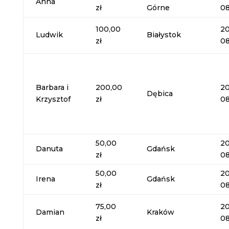
Anna
zł
Górne
08
100,00
20
Ludwik
Białystok
zł
08
Barbara i
200,00
20
Dębica
Krzysztof
zł
08
50,00
20
Danuta
Gdańsk
zł
08
50,00
20
Irena
Gdańsk
zł
08
75,00
20
Damian
Kraków
zł
08