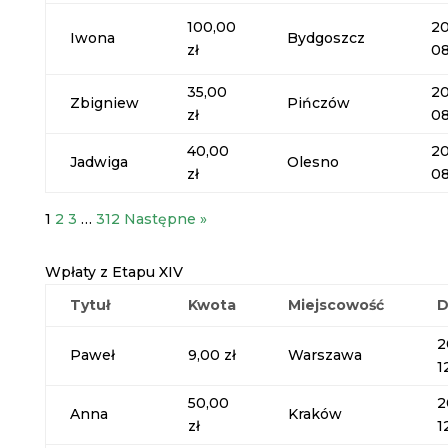
100,00
20
Iwona
Bydgoszcz
zł
08
35,00
20
Zbigniew
Pińczów
zł
08
40,00
20
Jadwiga
Olesno
zł
08
1
2
3
…
312
Następne »
Wpłaty z Etapu XIV
Tytuł
Kwota
Miejscowość
D
2
Paweł
9,00 zł
Warszawa
1
50,00
2
Anna
Kraków
zł
1