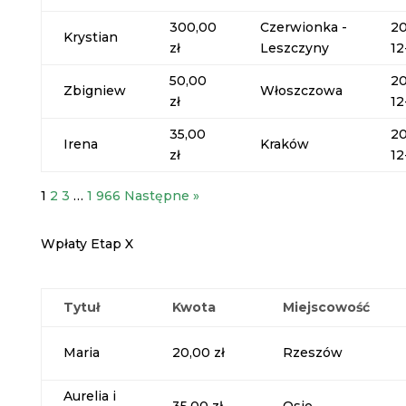
300,00
Czerwionka -
20
Krystian
zł
Leszczyny
12
50,00
20
Zbigniew
Włoszczowa
zł
12
35,00
20
Irena
Kraków
zł
12
1
2
3
…
1 966
Następne »
Wpłaty Etap X
Tytuł
Kwota
Miejscowość
Maria
20,00 zł
Rzeszów
Aurelia i