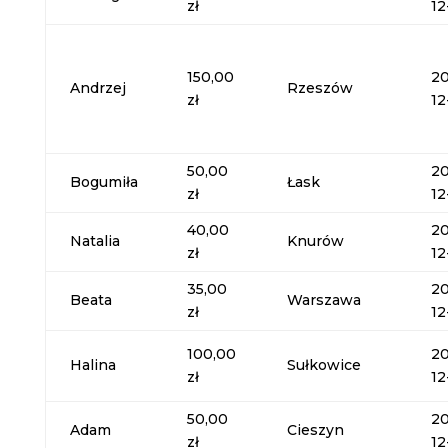
zł
12
150,00
20
Andrzej
Rzeszów
zł
12
50,00
20
Bogumiła
Łask
zł
12
40,00
20
Natalia
Knurów
zł
12
35,00
20
Beata
Warszawa
zł
12
100,00
20
Halina
Sułkowice
zł
12
50,00
20
Adam
Cieszyn
zł
12