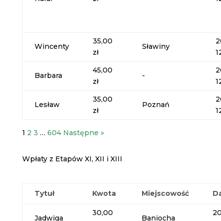
35,00
2
Wincenty
Sławiny
zł
1
45,00
2
Barbara
-
zł
1
35,00
2
Lesław
Poznań
zł
1
1
2
3
…
604
Następne »
Wpłaty z Etapów XI, XII i XIII
Tytuł
Kwota
Miejscowość
D
30,00
20
Jadwiga
Baniocha