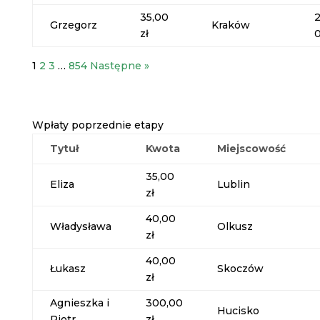
35,00
Grzegorz
Kraków
zł
1
2
3
…
854
Następne »
Wpłaty poprzednie etapy
Tytuł
Kwota
Miejscowość
35,00
Eliza
Lublin
zł
40,00
Władysława
Olkusz
zł
40,00
Łukasz
Skoczów
zł
Agnieszka i
300,00
Hucisko
Piotr
zł