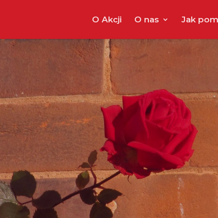
O Akcji
O nas
Jak pom