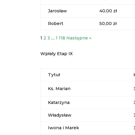
Jarosław
40,00 zł
Robert
50,00 zł
1
2
3
…
1 118
Następne »
Wpłaty Etap IX
Tytuł
Ks. Marian
Katarzyna
Władysław
Iwona i Marek