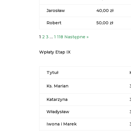
Jarosław
40,00 zł
Robert
50,00 zł
1
2
3
…
1 118
Następne »
Wpłaty Etap IX
Tytuł
Ks. Marian
Katarzyna
Władysław
Iwona i Marek