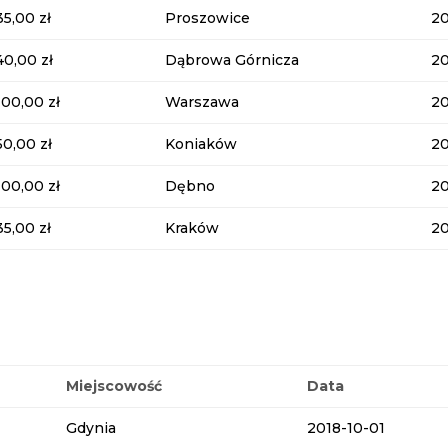
35,00 zł
Proszowice
2
40,00 zł
Dąbrowa Górnicza
2
100,00 zł
Warszawa
2
50,00 zł
Koniaków
2
100,00 zł
Dębno
2
35,00 zł
Kraków
2
Miejscowość
Data
Gdynia
2018-10-01