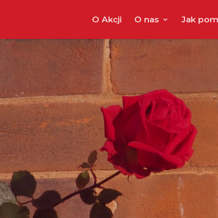
O Akcji
O nas
Jak pom