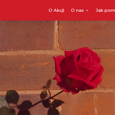
O Akcji
O nas
Jak pom