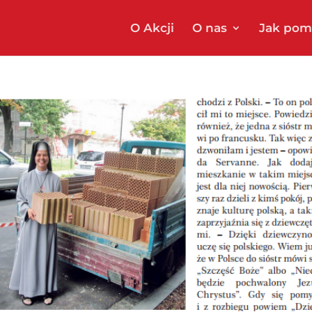
O Akcji
O nas
Jak pom