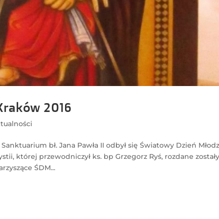
Kraków 2016
tualności
w Sanktuarium bł. Jana Pawła II odbył się Światowy Dzień Młod
ii, której przewodniczył ks. bp Grzegorz Ryś, rozdane został
rzyszące ŚDM...