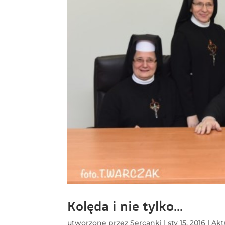
Kolęda i nie tylko…
utworzone przez
Sercanki
|
sty 15, 2016
|
Akt