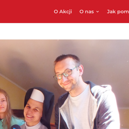
O Akcji
O nas
Jak pom