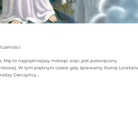
tualności
 Maj to najpiękniejszy miesiąc więc jest poświęcony
j Królowej. W tym pięknym czasie gdy śpiewamy litanię Loretań
odzy Darczyńcy...