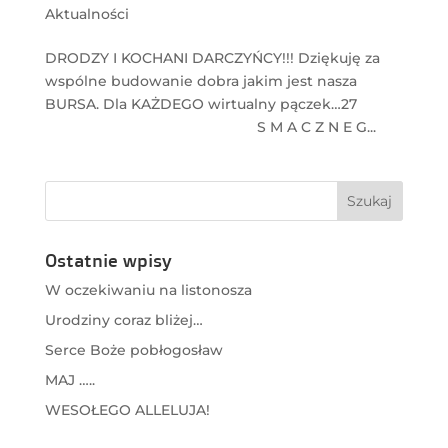
Aktualności
DRODZY I KOCHANI DARCZYŃCY!!! Dziękuję za
wspólne budowanie dobra jakim jest nasza
BURSA. Dla KAŻDEGO wirtualny pączek…27
S M A C Z N E G...
Ostatnie wpisy
W oczekiwaniu na listonosza
Urodziny coraz bliżej…
Serce Boże pobłogosław
MAJ …..
WESOŁEGO ALLELUJA!