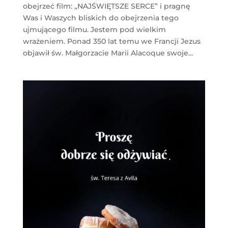
obejrzeć film: „NAJŚWIĘTSZE SERCE” i pragnę
Was i Waszych bliskich do obejrzenia tego
ujmującego filmu. Jestem pod wielkim
wrażeniem. Ponad 350 lat temu we Francji Jezus
objawił św. Małgorzacie Marii Alacoque swoje...